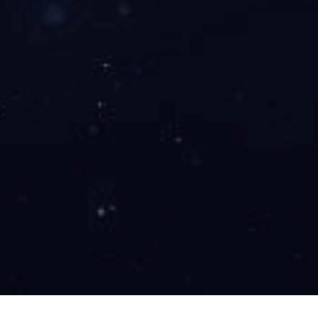
VIEW ARTICLE
→
04/27/2023
中五行玉米收获机升级介绍
勇猛机械中五行玉米收获机涉及型号4YZ-
5FQ(G4)5B06(G4)5B07(G4)5GQ(G4)5EQ1(G4)5B09(G4)5B10(G4
自走式玉米收获机，从割台、驾驶室、剥皮机、粮仓等方面优化升
级介绍如下：